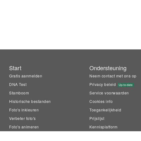
Start
Ondersteuning
Gratis aanmelden
Neem contact met ons op
DNA Test
Privacy beleid
Up-to-date
Stamboom
Service voorwaarden
Historische bestanden
Cookies info
Foto's inkleuren
Toegankelijkheid
Verbeter foto's
Prijslijst
Foto's animeren
Kennisplatform
LiveMemory™