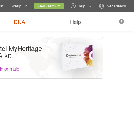
familiesite wisselen
Huidige site
Wijzig de taal
in
Schrijf u in
Kies Premium
Help
Nederlands
DNA
Help
tel MyHeritage
 kit
informatie