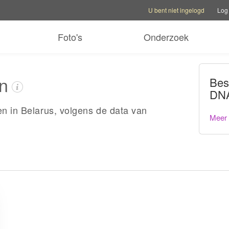
Rekeningopties
Helpopties
Van 
U bent niet ingelogd
Log 
Foto's
Onderzoek
en
Bes
DNA
en in Belarus, volgens de data van
Meer 