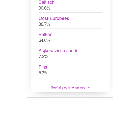
Baltisch
90.6%
Oost-Europees
88.7%
Balkan
64.6%
Asjkenazisch Joods
7.2%
Fins
5.3%
Geef alle etniciteiten weer