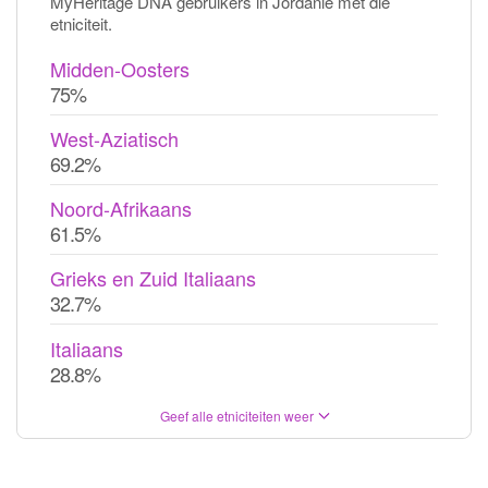
MyHeritage DNA gebruikers in Jordanië met die
etniciteit.
Midden-Oosters
75%
West-Aziatisch
69.2%
Noord-Afrikaans
61.5%
Grieks en Zuid Italiaans
32.7%
Italiaans
28.8%
Geef alle etniciteiten weer