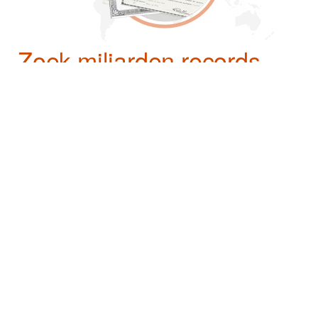
Zoek miljarden records
Met MyHeritage kunt u zoeken naar
geboorteregisters, overlijdensberichten,
huwelijksakten, bevolkingsregisters en andere
genealogische bronnen die uw familiegeschiedenis
kunnen onthullen. Met exclusieve inhoud en
nauwkeurige resultaten helpen we je meer over je
familie te ontdekken meer dan je je had kunnen
voorstellen.
Start mijn stamboom