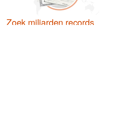
Zoek miljarden records
Met MyHeritage kunt u zoeken naar
geboorteregisters, overlijdensberichten,
huwelijksakten, bevolkingsregisters en andere
genealogische bronnen die uw familiegeschiedenis
kunnen onthullen. Met exclusieve inhoud en
nauwkeurige resultaten helpen we je meer over je
familie te ontdekken meer dan je je had kunnen
voorstellen.
Start mijn stamboom