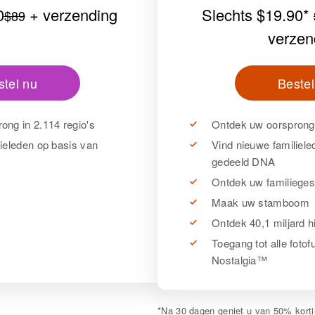
0
+ verzending
Slechts
$19.90
*
$89
verzen
stel nu
Bestel
ong in 2.114 regio's
Ontdek uw oorsprong 
ieleden op basis van
Vind nieuwe familiele
gedeeld DNA
Ontdek uw familieges
Maak uw stamboom
Ontdek 40,1 miljard h
Toegang tot alle foto
Nostalgia™
*
Na 30 dagen geniet u van 50% kort