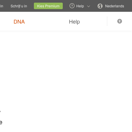
familiesite wisselen
Huidige site
Wijzig de taal
in
Schrijf u in
Kies Premium
Help
Nederlands
DNA
Help
A
e