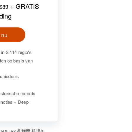
+ GRATIS
$89
ding
 nu
in 2.114 regio's
den op basis van
chiedenis
istorische records
functies + Deep
ing en wordt
$299
$149 in