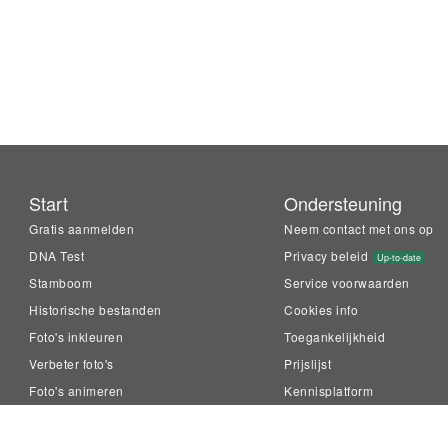
Start
Ondersteuning
Gratis aanmelden
Neem contact met ons op
DNA Test
Privacy beleid
Up-to-date
Stamboom
Service voorwaarden
Historische bestanden
Cookies info
Foto's inkleuren
Toegankelijkheid
Verbeter foto's
Prijslijst
Foto's animeren
Kennisplatform
LiveMemory™
Family Tree Builder