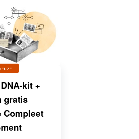
KEUZE
 DNA-kit +
 gratis
e Compleet
ement