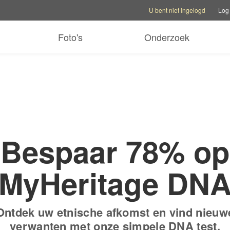
Rekeningopties
Helpopties
Van 
U bent niet ingelogd
Log 
s proefperiode Compleet abonnement
Bestel nu
Foto's
Onderzoek
Bespaar 78% op
MyHeritage DN
Ontdek uw etnische afkomst en vind nieuw
verwanten met onze simpele DNA test.