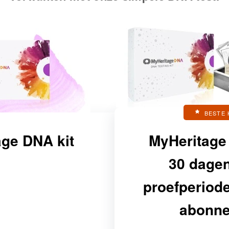
BESTE 
ge DNA kit
MyHeritage
30 dagen
proefperiod
abonn