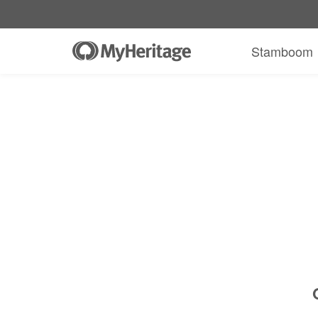
MyHeritage DNA-kit + 30 dagen grati
$89
Slechts
$19.90
*
+ GRATIS verzending
Stamboom